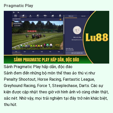
Pragmatic Play
Sảnh Pragmatic Play hấp dẫn, độc đáo
Sảnh đem đến những bộ môn thể thao ảo thú vị như
Penalty Shootout, Horse Racing, Fantastic League,
Greyhound Racing, Force 1, Steeplechase, Darts. Các sự
kiện được cập nhật theo giờ với hình ảnh vô cùng chân thật,
sắc nét. Nhờ vậy, mọi trải nghiệm tại đây trở nên khác biệt,
thu hút.