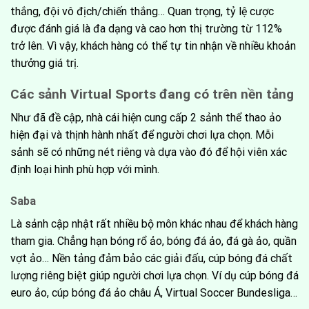
thắng, đội vô địch/chiến thắng… Quan trọng, tỷ lệ cược
được đánh giá là đa dạng và cao hơn thị trường từ 112%
trở lên. Vì vậy, khách hàng có thể tự tin nhận về nhiều khoản
thưởng giá trị.
Các sảnh Virtual Sports đang có trên nền tảng
Như đã đề cập, nhà cái hiện cung cấp 2 sảnh thể thao ảo
hiện đại và thịnh hành nhất để người chơi lựa chọn. Mỗi
sảnh sẽ có những nét riêng và dựa vào đó để hội viên xác
định loại hình phù hợp với mình.
Saba
Là sảnh cập nhật rất nhiều bộ môn khác nhau để khách hàng
tham gia. Chẳng hạn bóng rổ ảo, bóng đá ảo, đá gà ảo, quần
vợt ảo… Nền tảng đảm bảo các giải đấu, cúp bóng đá chất
lượng riêng biệt giúp người chơi lựa chọn. Ví dụ cúp bóng đá
euro ảo, cúp bóng đá ảo châu Á, Virtual Soccer Bundesliga…