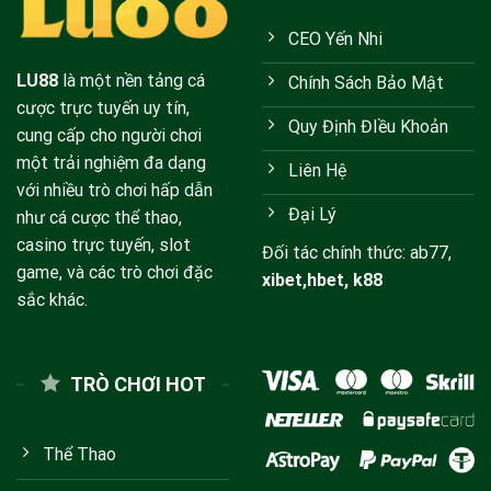
CEO Yến Nhi
LU88
là một nền tảng cá
Chính Sách Bảo Mật
cược trực tuyến uy tín,
Quy Định ĐIều Khoản
cung cấp cho người chơi
một trải nghiệm đa dạng
Liên Hệ
với nhiều trò chơi hấp dẫn
Đại Lý
như cá cược thể thao,
casino trực tuyến, slot
Đối tác chính thức:
ab77
,
game, và các trò chơi đặc
xibet
,
hbet
,
k88
sắc khác.
TRÒ CHƠI HOT
Thể Thao