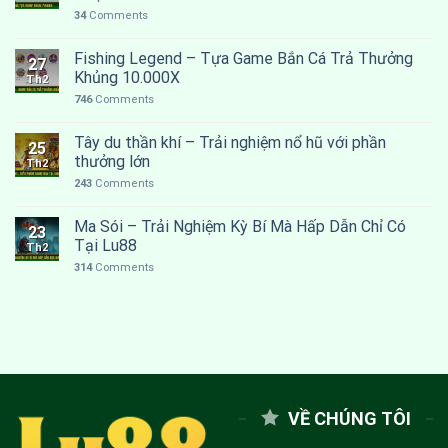
34
Comments
Fishing Legend – Tựa Game Bắn Cá Trả Thưởng
27
Khủng 10.000X
Th2
746
Comments
Tây du thần khí – Trải nghiệm nổ hũ với phần
25
thưởng lớn
Th2
243
Comments
Ma Sói – Trải Nghiệm Kỳ Bí Mà Hấp Dẫn Chỉ Có
23
Tại Lu88
Th2
314
Comments
VỀ CHÚNG TÔI