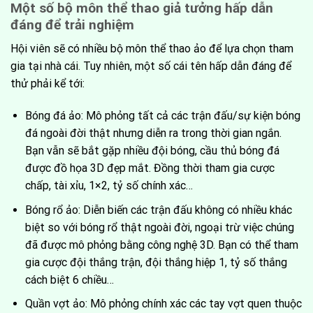
Một số bộ môn thể thao giả tưởng hấp dẫn
đáng để trải nghiệm
Hội viên sẽ có nhiều bộ môn thể thao ảo để lựa chọn tham
gia tại nhà cái. Tuy nhiên, một số cái tên hấp dẫn đáng để
thử phải kể tới:
Bóng đá ảo: Mô phỏng tất cả các trận đấu/sự kiện bóng
đá ngoài đời thật nhưng diễn ra trong thời gian ngắn.
Bạn vẫn sẽ bắt gặp nhiều đội bóng, cầu thủ bóng đá
được đồ họa 3D đẹp mắt. Đồng thời tham gia cược
chấp, tài xỉu, 1×2, tỷ số chính xác…
Bóng rổ ảo: Diễn biến các trận đấu không có nhiều khác
biệt so với bóng rổ thật ngoài đời, ngoại trừ việc chúng
đã được mô phỏng bằng công nghệ 3D. Bạn có thể tham
gia cược đội thắng trận, đội thắng hiệp 1, tỷ số thắng
cách biệt 6 chiều…
Quần vợt ảo: Mô phỏng chính xác các tay vợt quen thuộc