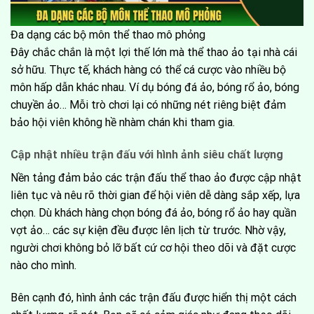
Đa dạng các bộ môn thể thao mô phỏng
Đây chắc chắn là một lợi thế lớn mà thể thao ảo tại nhà cái
sở hữu. Thực tế, khách hàng có thể cá cược vào nhiều bộ
môn hấp dẫn khác nhau. Ví dụ bóng đá ảo, bóng rổ ảo, bóng
chuyền ảo… Mỗi trò chơi lại có những nét riêng biệt đảm
bảo hội viên không hề nhàm chán khi tham gia.
Cập nhật nhiều trận đấu với hình ảnh siêu chất lượng
Nền tảng đảm bảo các trận đấu thể thao ảo được cập nhật
liên tục và nêu rõ thời gian để hội viên dễ dàng sắp xếp, lựa
chọn. Dù khách hàng chọn bóng đá ảo, bóng rổ ảo hay quần
vợt ảo… các sự kiện đều được lên lịch từ trước. Nhờ vậy,
người chơi không bỏ lỡ bất cứ cơ hội theo dõi và đặt cược
nào cho mình.
Bên cạnh đó, hình ảnh các trận đấu được hiển thị một cách