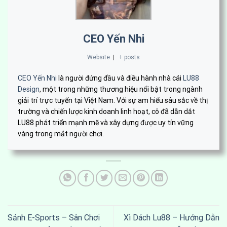
CEO Yến Nhi
Website
|
+ posts
CEO Yến Nhi
là người đứng đầu và điều hành nhà cái
LU88
Design
, một trong những thương hiệu nổi bật trong ngành
giải trí trực tuyến tại Việt Nam. Với sự am hiểu sâu sắc về thị
trường và chiến lược kinh doanh linh hoạt, cô đã dẫn dắt
LU88 phát triển mạnh mẽ và xây dựng được uy tín vững
vàng trong mắt người chơi.
Sảnh E-Sports – Sân Chơi
Xì Dách Lu88 – Hướng Dẫn