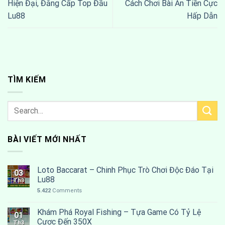
Hiện Đại, Đẳng Cấp Top Đầu
Cách Chơi Bài Ăn Tiền Cực
Lu88
Hấp Dẫn
TÌM KIẾM
BÀI VIẾT MỚI NHẤT
Loto Baccarat – Chinh Phục Trò Chơi Độc Đáo Tại
03
Lu88
Th3
5.422
Comments
Khám Phá Royal Fishing – Tựa Game Có Tỷ Lệ
01
Cược Đến 350X
Th3