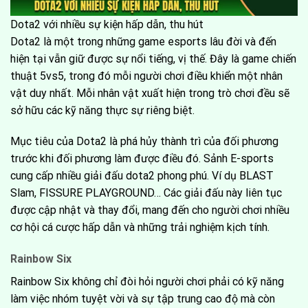
Dota2 với nhiều sự kiện hấp dẫn, thu hút
Dota2 là một trong những game esports lâu đời và đến
hiện tại vẫn giữ được sự nổi tiếng, vị thế. Đây là game chiến
thuật 5vs5, trong đó mỗi người chơi điều khiển một nhân
vật duy nhất. Mỗi nhân vật xuất hiện trong trò chơi đều sẽ
sở hữu các kỹ năng thực sự riêng biệt.
Mục tiêu của Dota2 là phá hủy thành trì của đối phương
trước khi đối phương làm được điều đó. Sảnh E-sports
cung cấp nhiều giải đấu dota2 phong phú. Ví dụ BLAST
Slam, FISSURE PLAYGROUND… Các giải đấu này liên tục
được cập nhật và thay đổi, mang đến cho người chơi nhiều
cơ hội cá cược hấp dẫn và những trải nghiệm kịch tính.
Rainbow Six
Rainbow Six không chỉ đòi hỏi người chơi phải có kỹ năng
làm việc nhóm tuyệt vời và sự tập trung cao độ mà còn