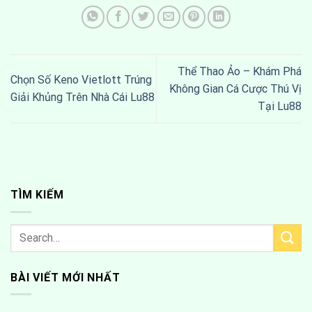
Thể Thao Ảo – Khám Phá
Chọn Số Keno Vietlott Trúng
Không Gian Cá Cược Thú Vị
Giải Khủng Trên Nhà Cái Lu88
Tại Lu88
TÌM KIẾM
BÀI VIẾT MỚI NHẤT