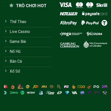
TRÒ CHƠI HOT
Thể Thao
Live Casino
Game Bài
Nổ Hũ
Bắn Cá
Xổ Số