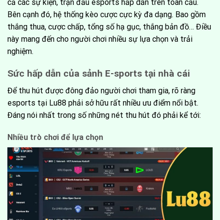
cả các sự kiện, trận đấu esports hấp dẫn trên toàn cầu.
Bên cạnh đó, hệ thống kèo cược cực kỳ đa dạng. Bao gồm
thắng thua, cược chấp, tổng số hạ gục, thắng bản đồ… Điều
này mang đến cho người chơi nhiều sự lựa chọn và trải
nghiệm.
Sức hấp dẫn của sảnh E-sports tại nhà cái
Để thu hút được đông đảo người chơi tham gia, rõ ràng
esports tại Lu88 phải sở hữu rất nhiều ưu điểm nổi bật.
Đáng nói nhất trong số những nét thu hút đó phải kể tới:
Nhiều trò chơi để lựa chọn