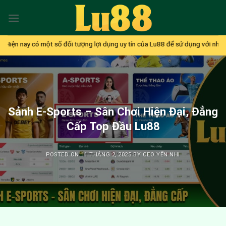
Skip
to
content
ay có một số đối tượng lợi dụng uy tín của Lu88 để sử dụng với những mục đ
Sảnh E-Sports – Sân Chơi Hiện Đại, Đẳng
Cấp Top Đầu Lu88
POSTED ON
11 THÁNG 2, 2025
BY
CEO YẾN NHI