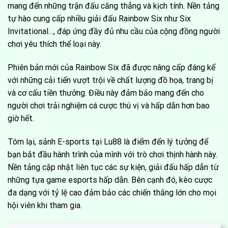
mang đến những trận đấu căng thẳng và kịch tính. Nền tảng
tự hào cung cấp nhiều giải đấu Rainbow Six như Six
Invitational…, đáp ứng đầy đủ nhu cầu của cộng đồng người
chơi yêu thích thể loại này.
Phiên bản mới của Rainbow Six đã được nâng cấp đáng kể
với những cải tiến vượt trội về chất lượng đồ họa, trang bị
và cơ cấu tiền thưởng. Điều này đảm bảo mang đến cho
người chơi trải nghiệm cá cược thú vị và hấp dẫn hơn bao
giờ hết.
Tóm lại, sảnh E-sports tại Lu88 là điểm đến lý tưởng để
bạn bắt đầu hành trình của mình với trò chơi thịnh hành này.
Nền tảng cập nhật liên tục các sự kiện, giải đấu hấp dẫn từ
những tựa game esports hấp dẫn. Bên cạnh đó, kèo cược
đa dạng với tỷ lệ cao đảm bảo các chiến thắng lớn cho mọi
hội viên khi tham gia.