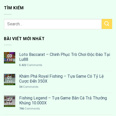
TÌM KIẾM
BÀI VIẾT MỚI NHẤT
Loto Baccarat – Chinh Phục Trò Chơi Độc Đáo Tại
03
Lu88
Th3
5.422
Comments
Khám Phá Royal Fishing – Tựa Game Có Tỷ Lệ
01
Cược Đến 350X
Th3
34
Comments
Fishing Legend – Tựa Game Bắn Cá Trả Thưởng
27
Khủng 10.000X
Th2
746
Comments